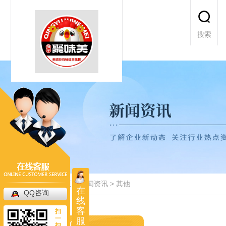
搜索
当前位置：
首页
>
新闻资讯
>
其他
在
QQ咨询
线
客
扫
一
服
扫