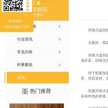
更
精
新闻资讯
彩
NEWS
咨询热线：
400-838-5199
聚焦聚味美
河南大盘鸡
行业资讯
大家好，我
常见问答
河南大盘鸡
感丰富，回味无
时事聚焦
对于想要加
其他
享、培训支持、
热门推荐
加盟河南大
具有特色的美食