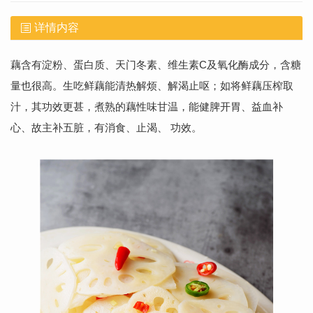
详情内容
藕含有淀粉、蛋白质、天门冬素、维生素C及氧化酶成分，含糖
量也很高。生吃鲜藕能清热解烦、解渴止呕；如将鲜藕压榨取
汁，其功效更甚，煮熟的藕性味甘温，能健脾开胃、益血补
心、故主补五脏，有消食、止渴、 功效。